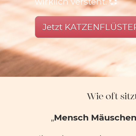
wirklich versteht. 💞
Jetzt KATZENFLÜSTER
Wie oft sit
„
Mensch Mäuschen …