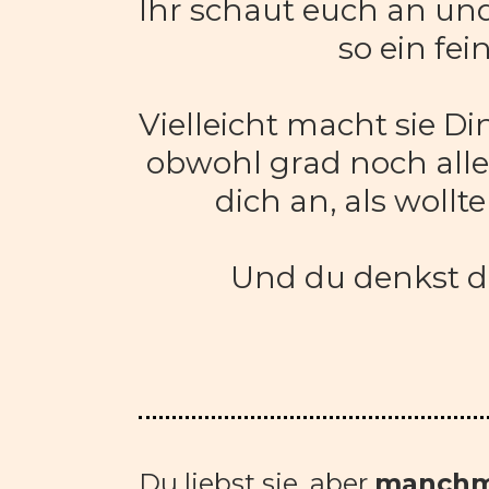
Ihr schaut euch an und
so ein fei
Vielleicht macht sie Din
obwohl grad noch alles
dich an, als wollte
Und du denkst di
Du liebst sie, aber 
manchma