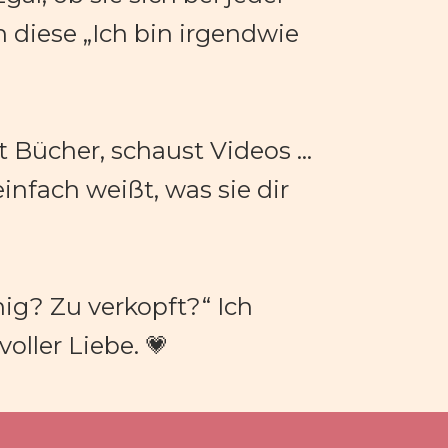
 diese „Ich bin irgendwie 
Du redest mit ihr (natürlich😊), du achtest auf Körpersprache, liest Bücher, schaust Videos … 
infach weißt, was sie dir 
ig? Zu verkopft?“ Ich 
oller Liebe. 💗