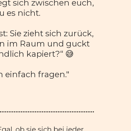
gt sich zwischen euch, 
u es nicht.
: Sie zieht sich zurück, 
tten im Raum und guckt 
endlich kapiert?“ 😅
 einfach fragen."
 Egal, ob sie sich bei jeder 