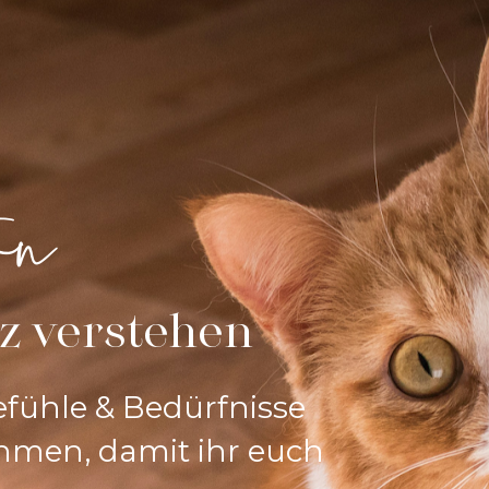
rn
z verstehen
fühle & Bedürfnisse 
men, damit ihr euch 