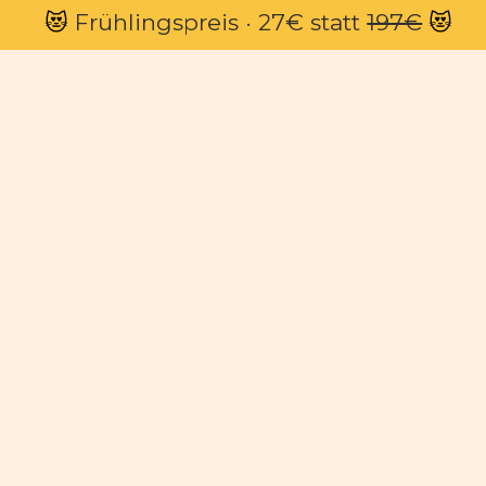
 😻
 Frühlingspreis · 27€ statt 
197€
 😻