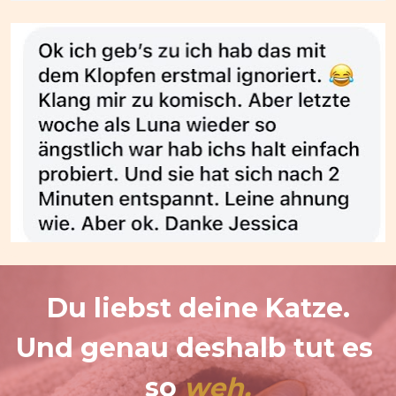
Du liebst deine Katze.
Und genau deshalb tut es 
so 
weh.